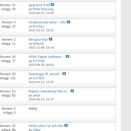
Ämnen: 15
jpeg error # 68
Inlägg: 70
av
Peter Wässing
2022-06-27,
22:24
Ämnen: 4
Strukturerade källor - URL
Inlägg: 32
av
BrJohan
2021-10-12,
23:55
Ämnen: 2
Att-göra-lista
Inlägg: 11
av
brittask
2022-11-08,
16:16
Ämnen: 20
HTML-Export Ledtexter ...
Inlägg: 77
av
m11916
2023-08-23,
20:03
Ämnen: 20
Datamapp, fil, senast...
Inlägg: 132
av
m17835
2023-04-25,
11:37
Ämnen: 15
Kopiera anteckning från en...
Inlägg: 82
av
aehzl
2024-06-25,
12:17
Ämnen: 0
Aldrig
Inlägg: 0
Ämnen: 22
Växlat plats Far och Mor
Inlägg: 86
av
Lillen