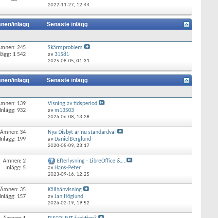
2022-11-27,
12:44
nen/inlägg
Senaste inlägg
Ämnen: 245
Skärmproblem
lägg: 1 542
av
31581
2025-08-05,
01:31
nen/inlägg
Senaste inlägg
Ämnen: 139
Visning av tidsperiod
Inlägg: 932
av
m13503
2026-06-08,
13:28
Ämnen: 34
Nya Disbyt är nu standardval
Inlägg: 199
av
DanielBerglund
2020-05-09,
23:17
Ämnen: 2
Efterlysning - LibreOffice &...
Inlägg: 5
av
Hans-Peter
2023-09-16,
12:25
Ämnen: 35
Källhänvisning
Inlägg: 157
av
Jan Höglund
2026-02-19,
19:52