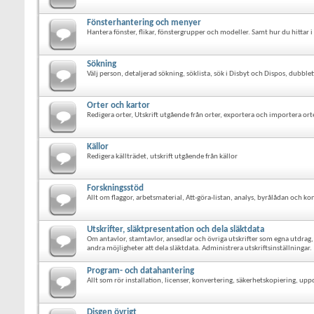
Fönsterhantering och menyer
Hantera fönster, flikar, fönstergrupper och modeller. Samt hur du hittar 
Sökning
Välj person, detaljerad sökning, söklista, sök i Disbyt och Dispos, dub
Orter och kartor
Redigera orter, Utskrift utgående från orter, exportera och importera orte
Källor
Redigera källträdet, utskrift utgående från källor
Forskningsstöd
Allt om flaggor, arbetsmaterial, Att-göra-listan, analys, byrålådan och kon
Utskrifter, släktpresentation och dela släktdata
Om antavlor, stamtavlor, ansedlar och övriga utskrifter som egna utdrag
andra möjligheter att dela släktdata. Administrera utskriftsinställningar.
Program- och datahantering
Allt som rör installation, licenser, konvertering, säkerhetskopiering, up
Disgen övrigt