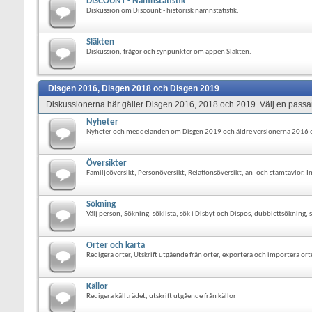
DISCOUNT - Namnstatistik
Diskussion om Discount - historisk namnstatistik.
Släkten
Diskussion, frågor och synpunkter om appen Släkten.
Disgen 2016, Disgen 2018 och Disgen 2019
Diskussionerna här gäller Disgen 2016, 2018 och 2019. Välj en passan
Nyheter
Nyheter och meddelanden om Disgen 2019 och äldre versionerna 2016 
Översikter
Familjeöversikt, Personöversikt, Relationsöversikt, an- och stamtavlor.
Sökning
Välj person, Sökning, söklista, sök i Disbyt och Dispos, dubblettsökni
Orter och karta
Redigera orter, Utskrift utgående från orter, exportera och importera orte
Källor
Redigera källträdet, utskrift utgående från källor