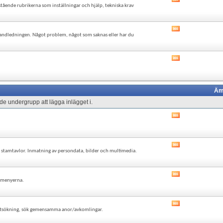
Visa
RSS-
ående rubrikerna som inställningar och hjälp, tekniska krav
det
flöde
här
forumets
Visa
RSS-
andledningen. Något problem, något som saknas eller har du
det
flöde
här
forumets
Visa
RSS-
det
flöde
här
forumets
RSS-
Äm
flöde
e undergrupp att lägga inlägget i.
Visa
det
här
forumets
Visa
RSS-
ch stamtavlor. Inmatning av persondata, bilder och multimedia.
det
flöde
här
forumets
Visa
RSS-
i menyerna.
det
flöde
här
forumets
Visa
RSS-
blettsökning, sök gemensamma anor/avkomlingar.
det
flöde
här