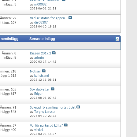
Ämnen: 1
DISCOUNT funktion?
Inlägg: 3
av
m00082
2021-06-01,
21:31
Ämnen: 29
Vad är status för appen...
Inlägg: 169
av
dis08307
2025-04-10,
19:15
nen/inlägg
Senaste inlägg
Ämnen: 8
Disgen 2019.2
Inlägg: 8
av
admin
2020-03-17,
14:42
Ämnen: 218
Notiser
lägg: 1 315
av
kallstrand
2025-12-11,
08:31
Ämnen: 105
Sök dubletter
Inlägg: 617
av
Edgar
2023-08-08,
07:42
Ämnen: 91
Saknad församling i ortsträdet
Inlägg: 548
av
Torgny Larsson
2024-04-30,
23:33
Ämnen: 57
Varför narkerad källa?
Inlägg: 400
av
virde1
2023-03-08,
15:37