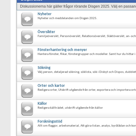
Diskussionerna här gäller frågor rörande Disgen 2025. Välj en passand
Nyheter
Nyheter och meddelanden om Disgen 2025.
Översikter
Familjeöversikt, Personöversikt, Relationsöversikt, Släktöversikt, an- o
Fönsterhantering och menyer
Hantera fönster, flikar, fönstergrupper och modeller. Samt hur du hittar 
Sökning
Välj person, detaljerad sökning, söklista, sök i Disbyt och Dispos, dub
Orter och kartor
Redigera orter, Utskrift utgående från orter, exportera och importera orte
Källor
Redigera källträdet, utskrift utgående från källor
Forskningsstöd
Allt om flaggor, arbetsmaterial, Att-göra-listan, analys, byrålådan och kon