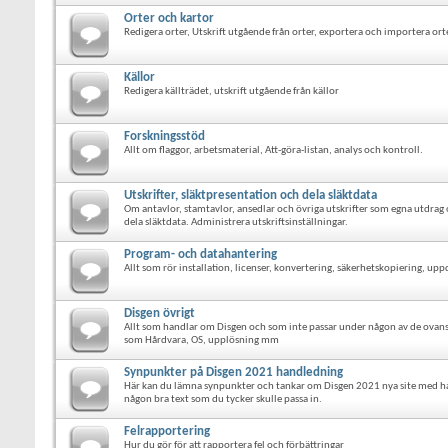
Orter och kartor
Redigera orter, Utskrift utgående från orter, exportera och importera orte
Källor
Redigera källträdet, utskrift utgående från källor
Forskningsstöd
Allt om flaggor, arbetsmaterial, Att-göra-listan, analys och kontroll.
Utskrifter, släktpresentation och dela släktdata
Om antavlor, stamtavlor, ansedlar och övriga utskrifter som egna utdrag 
dela släktdata. Administrera utskriftsinställningar.
Program- och datahantering
Allt som rör installation, licenser, konvertering, säkerhetskopiering, up
Disgen övrigt
Allt som handlar om Disgen och som inte passar under någon av de ovanst
som Hårdvara, OS, upplösning mm
Synpunkter på Disgen 2021 handledning
Här kan du lämna synpunkter och tankar om Disgen 2021 nya site med h
någon bra text som du tycker skulle passa in.
Felrapportering
Hur du gör för att rapportera fel och förbättringar