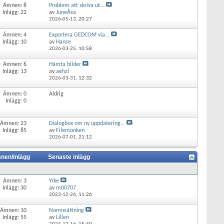
Ämnen: 8
Problem att skriva ut...
Inlägg: 22
av
JuneÅsa
2026-05-13,
20:27
Ämnen: 4
Exportera GEDCOM via...
Inlägg: 10
av
Hanse
2026-03-25,
10:58
Ämnen: 6
Hämta bilder
Inlägg: 13
av
aehzl
2026-03-31,
12:32
Ämnen: 0
Aldrig
Inlägg: 0
Ämnen: 23
Dialogbox om ny uppdatering...
Inlägg: 85
av
Filemonken
2026-07-01,
21:12
nen/inlägg
Senaste inlägg
Ämnen: 3
Yrke
Inlägg: 30
av
m00707
2023-12-26,
11:26
Ämnen: 10
Namnsättning
Inlägg: 55
av
Lillen