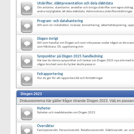
Utskrifter, släktpresentation och dela släktdata
Om antavlor, stamtavlor, ansedlar och övriga utskrifter som egna utdrag
andra möjligheter att dela släktdata. Administrera utskriftsinställningar.
Program- och datahantering
Allt som rör installation, licenser, konvertering, säkerhetskopiering, up
Disgen övrigt
Allt som handlar om Disgen och som inte passar under någon av de ovanst
som Hårdvara, OS, upplösning mm
Synpunkter på Disgen 2025 handledning
Här kan du lämna synpunkter och tankar om Disgen 2025 nya site med h
någon bra text som du tycker skulle passa in.
Felrapportering
Hur du gör för att rapportera fel och förbättringar
Disgen 2023
Diskussionerna här gäller frågor rörande Disgen 2023. Välj en passand
Nyheter
Nyheter och meddelanden om Disgen 2023.
Översikter
Familjeöversikt, Personöversikt, Relationsöversikt, Släktöversikt, an- o