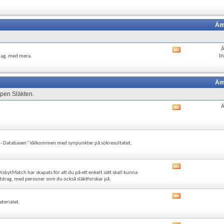
det
flöde
här
forumets
RSS-
Äm
flöde
Visa
In
lag, med mera.
det
här
forumets
RSS-
Äm
flöde
ppen Släkten.
Visa
det
här
forumets
RSS-
yt - Databasen" Välkommen med synpunkter på sökresultatet,
flöde
Visa
sbytMatch har skapats för att du på ett enkelt sätt skall kunna
det
drag, med personer som du också släktforskar på.
här
forumets
Visa
RSS-
aterialet.
det
flöde
här
forumets