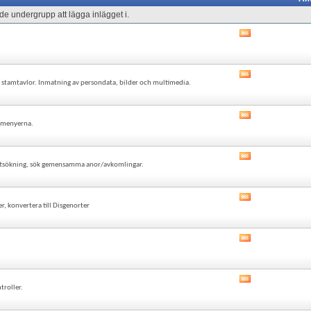
e undergrupp att lägga inlägget i.
Visa
det
här
forumets
Visa
RSS-
ch stamtavlor. Inmatning av persondata, bilder och multimedia.
det
flöde
här
forumets
Visa
RSS-
i menyerna.
det
flöde
här
forumets
Visa
RSS-
blettsökning, sök gemensamma anor/avkomlingar.
det
flöde
här
forumets
Visa
RSS-
r, konvertera till Disgenorter
det
flöde
här
forumets
Visa
RSS-
det
flöde
här
forumets
Visa
RSS-
troller.
det
flöde
här