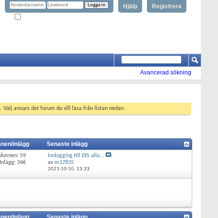
Hjälp
Registrera
Kom ihåg mig?
Avancerad sökning
.
Välj annars det forum du vill läsa från listan nedan.
nen/inlägg
Senaste inlägg
Ämnen: 59
Innlogging till DIS alla...
Inlägg: 346
av
m17835
2023-10-10,
13:33
nen/inlägg
Senaste inlägg