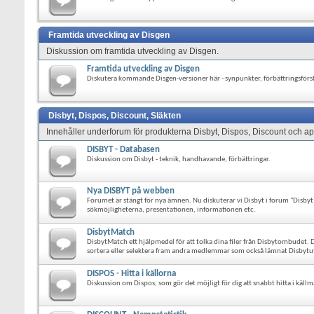
Framtida utveckling av Disgen
Diskussion om framtida utveckling av Disgen.
Framtida utveckling av Disgen
Diskutera kommande Disgen-versioner här - synpunkter, förbättringsförs
Disbyt, Dispos, Discount, Släkten
Innehåller underforum för produkterna Disbyt, Dispos, Discount och a
DISBYT - Databasen
Diskussion om Disbyt - teknik, handhavande, förbättringar.
Nya DISBYT på webben
Forumet är stängt för nya ämnen. Nu diskuterar vi Disbyt i forum "Disb
sökmöjligheterna, presentationen, informationen etc.
DisbytMatch
DisbytMatch ett hjälpmedel för att tolka dina filer från Disbytombudet. Di
sortera eller selektera fram andra medlemmar som också lämnat Disbytut
DISPOS - Hitta i källorna
Diskussion om Dispos, som gör det möjligt för dig att snabbt hitta i källm