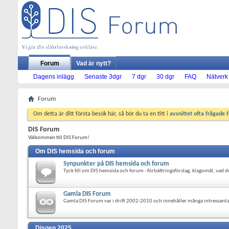
Forum
Vad är nytt?
Dagens inlägg
Senaste 3dgr
7 dgr
30 dgr
FAQ
Nätverk
Forum
Om detta är ditt första besök här, så bör du ta en titt i
avsnittet ofta frågade 
DIS Forum
Välkommen till DIS Forum!
Om DIS hemsida och forum
Synpunkter på DIS hemsida och forum
Tyck till om DIS hemsida och forum - förbättringsförslag, klagomål, vad du 
Gamla DIS Forum
Gamla DIS Forum var i drift 2002-2010 och innehåller många intressanta
Disgen 2025