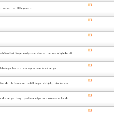
forumets
Visa
RSS-
r, konvertera till Disgenorter
det
flöde
här
forumets
Visa
RSS-
det
flöde
här
forumets
Visa
RSS-
det
flöde
här
forumets
Visa
RSS-
och Släktbok. Skapa släktpresentation och andra möjligheter att
det
flöde
här
forumets
Visa
RSS-
pdateringar, hantera datamappar samt inställningar.
det
flöde
här
forumets
Visa
RSS-
ående rubrikerna som inställningar och hjälp, tekniska krav
det
flöde
här
forumets
Visa
RSS-
andledningen. Något problem, något som saknas eller har du
det
flöde
här
forumets
Visa
RSS-