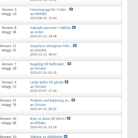
2024-12-16,
15:40
Ämnen: 3
Fönstergrupp för 3 eller...
Inlägg: 33
av
M04581
2024-08-19,
12:44
Ämnen: 8
Saknade personer i söklista
Inlägg: 36
av
virde1
2025-01-16,
18:48
Ämnen: 11
Importera ortregister från...
Inlägg: 35
av
JohnAVL
2024-12-13,
18:47
Ämnen: 7
Koppling till Källträdet...
Inlägg: 28
av
Christer
2025-01-16,
01:15
Ämnen: 4
Länka källor till gårdar
Inlägg: 15
av
Christer
2025-09-07,
17:26
Ämnen: 15
Problem ved kopiering av...
Inlägg: 76
av
Christer
2025-03-15,
20:25
Ämnen: 16
Byte av dator till Win11
Inlägg: 68
av
AlftaBo
2025-02-16,
21:14
Ämnen: 10
Sökning av dubbletter