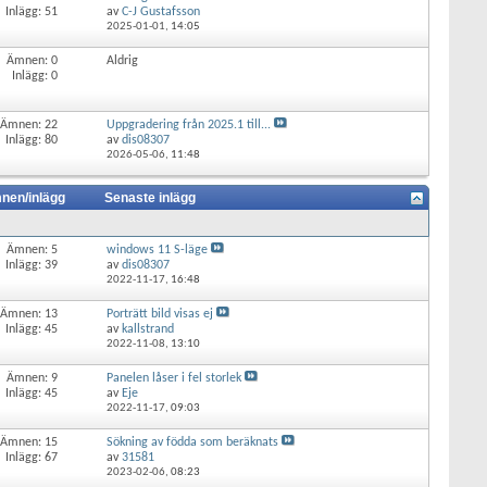
Inlägg: 51
av
C-J Gustafsson
2025-01-01,
14:05
Ämnen: 0
Aldrig
Inlägg: 0
Ämnen: 22
Uppgradering från 2025.1 till...
Inlägg: 80
av
dis08307
2026-05-06,
11:48
nen/inlägg
Senaste inlägg
Ämnen: 5
windows 11 S-läge
Inlägg: 39
av
dis08307
2022-11-17,
16:48
Ämnen: 13
Porträtt bild visas ej
Inlägg: 45
av
kallstrand
2022-11-08,
13:10
Ämnen: 9
Panelen låser i fel storlek
Inlägg: 45
av
Eje
2022-11-17,
09:03
Ämnen: 15
Sökning av födda som beräknats
Inlägg: 67
av
31581
2023-02-06,
08:23