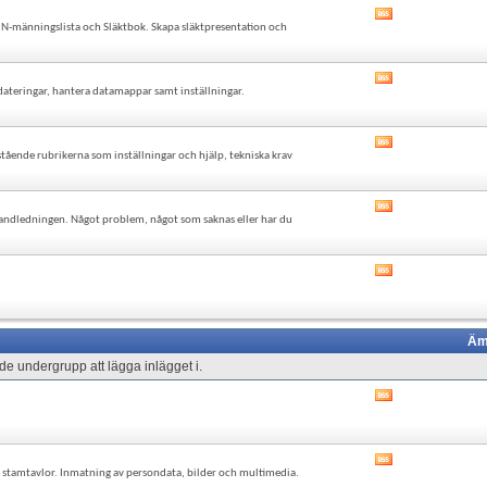
forumets
Visa
RSS-
, N-männingslista och Släktbok. Skapa släktpresentation och
det
flöde
här
forumets
Visa
RSS-
pdateringar, hantera datamappar samt inställningar.
det
flöde
här
forumets
Visa
RSS-
ående rubrikerna som inställningar och hjälp, tekniska krav
det
flöde
här
forumets
Visa
RSS-
andledningen. Något problem, något som saknas eller har du
det
flöde
här
forumets
Visa
RSS-
det
flöde
här
forumets
RSS-
Äm
flöde
e undergrupp att lägga inlägget i.
Visa
det
här
forumets
Visa
RSS-
ch stamtavlor. Inmatning av persondata, bilder och multimedia.
det
flöde