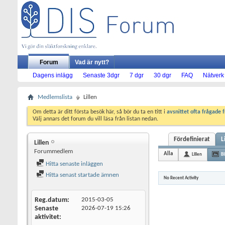
Forum
Vad är nytt?
Dagens inlägg
Senaste 3dgr
7 dgr
30 dgr
FAQ
Nätverk
Medlemslista
Lillen
Om detta är ditt första besök här, så bör du ta en titt i
avsnittet ofta frågade 
Välj annars det forum du vill läsa från listan nedan.
Fördefinierat
L
Lillen
Forummedlem
Alla
Lillen
Bi
Hitta senaste inläggen
Hitta senast startade ämnen
No Recent Activity
Reg.datum
2015-03-05
Senaste
2026-07-19
15:26
aktivitet