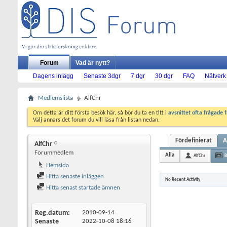
Forum
Vad är nytt?
Dagens inlägg
Senaste 3dgr
7 dgr
30 dgr
FAQ
Nätverk
Medlemslista
AlfChr
Om detta är ditt första besök här, så bör du ta en titt i
avsnittet ofta frågade 
Välj annars det forum du vill läsa från listan nedan.
Fördefinierat
A
AlfChr
Forummedlem
Alla
AlfChr
B
Hemsida
Hitta senaste inläggen
No Recent Activity
Hitta senast startade ämnen
Reg.datum
2010-09-14
Senaste
2022-10-08
18:16